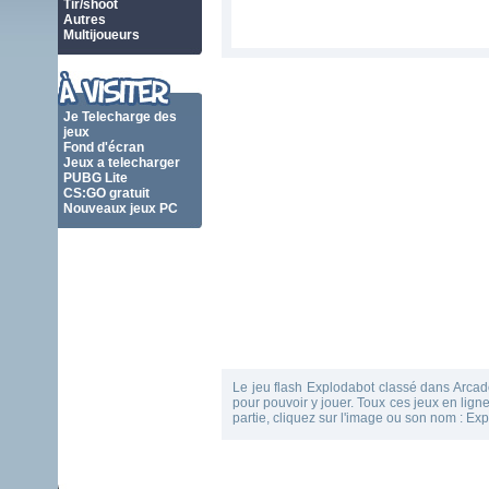
Tir/shoot
Autres
Multijoueurs
Je Telecharge des
jeux
Fond d'écran
Jeux a telecharger
PUBG Lite
CS:GO gratuit
Nouveaux jeux PC
Le jeu flash Explodabot classé dans Arcade
pour pouvoir y jouer. Toux ces jeux en ligne
partie, cliquez sur l'image ou son nom : Ex