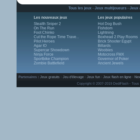
Tous les jeux
-
Jeux multijoueurs
-
Jeux 
Les nouveaux jeux
Les jeux populaires
Stealth Sniper 2
Hot Dog Bush
On The Run
Fishdom
Foot Chinko
Lightning
Cut the Rope Time Trave
Boxhead 2 Play Rooms
...
Pilot Heroes
Brick Shooter Egypt
Agar IO
Billards
Supercar Showdown
Woobies
Ninja Force
Motocross FMX
Sportbike Champion
Governor of Poker
Zombie Battlefield
Ancient Jewels
Partenaires :
Jeux gratuits
-
Jeu d'élevage
-
Jeux fun
-
Jeux flash en ligne
-
Nex
Copyright © 2007-2019 DediFlash - Tous 