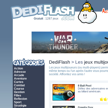
Gratuit
: 1287 jeux
DediFlash
> Les
jeux multij
Les jeux multijoueurs (ou multi-players) perme
Action
même temps ou l'un après l'autre vous pourrez
Adresse
société. Affrontez vos amis !
Arcade
Aventure
Cartes
Combat
8 Ball Pool
Course
Défiez des adversaires en
au billard américain.
Gestion
Filles
Reflexion
Sport
Stratégie
Gravity Guy