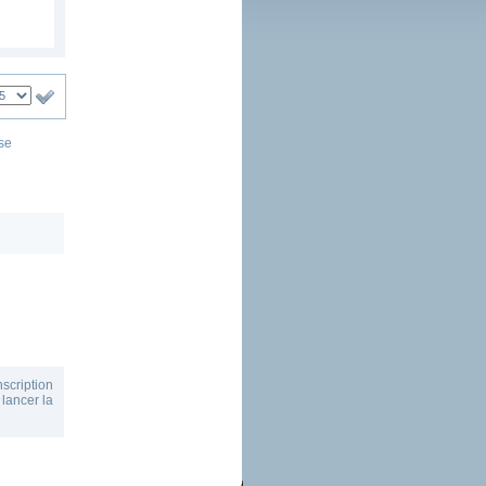
rse
scription
 lancer la