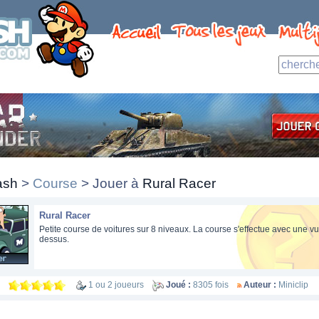
ash
>
Course
> Jouer à
Rural Racer
Rural Racer
Petite course de voitures sur 8 niveaux. La course s'effectue avec une v
dessus.
1 ou 2 joueurs
Joué :
8305 fois
Auteur :
Miniclip