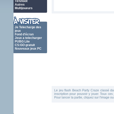
Tir/shoot
Autres
Multijoueurs
Je Telecharge des
jeux
Fond d'écran
Jeux a telecharger
PUBG Lite
CS:GO gratuit
Nouveaux jeux PC
Le jeu flash Beach Party Craze classé dan
inscription pour pouvoir y jouer. Toux ces 
Pour lancer la partie, cliquez sur l'image 