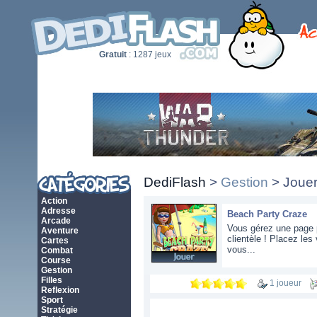
Gratuit
: 1287 jeux
DediFlash
>
Gestion
> Joue
Action
Adresse
Beach Party Craze
Arcade
Vous gérez une page p
Aventure
clientèle ! Placez les
Cartes
vous...
Combat
Course
Gestion
Filles
1 joueur
Reflexion
Sport
Stratégie