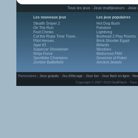
Tous les jeux
-
Jeux multijoueurs
-
Jeux 
Les nouveaux jeux
Les jeux populaires
Stealth Sniper 2
Hot Dog Bush
On The Run
Fishdom
Foot Chinko
Lightning
Cut the Rope Time Trave
Boxhead 2 Play Rooms
...
Pilot Heroes
Brick Shooter Egypt
Agar IO
Billards
Supercar Showdown
Woobies
Ninja Force
Motocross FMX
Sportbike Champion
Governor of Poker
Zombie Battlefield
Ancient Jewels
Partenaires :
Jeux gratuits
-
Jeu d'élevage
-
Jeux fun
-
Jeux flash en ligne
-
Nex
Copyright © 2007-2019 DediFlash - Tous 