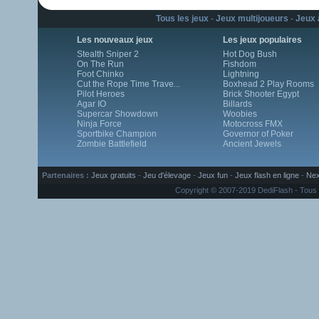
Tous les jeux
-
Jeux multijoueurs
-
Jeux 
Les nouveaux jeux
Les jeux populaires
Stealth Sniper 2
Hot Dog Bush
On The Run
Fishdom
Foot Chinko
Lightning
Cut the Rope Time Trave
Boxhead 2 Play Rooms
...
Pilot Heroes
Brick Shooter Egypt
Agar IO
Billards
Supercar Showdown
Woobies
Ninja Force
Motocross FMX
Sportbike Champion
Governor of Poker
Zombie Battlefield
Ancient Jewels
Partenaires :
Jeux gratuits
-
Jeu d'élevage
-
Jeux fun
-
Jeux flash en ligne
-
Nex
Copyright © 2007-2019 DediFlash - Tous 