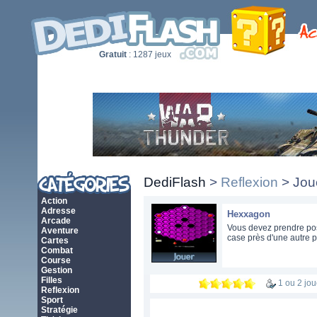
Gratuit
: 1287 jeux
DediFlash
>
Reflexion
> Jou
Action
Adresse
Hexxagon
Arcade
Vous devez prendre po
Aventure
case près d'une autre pi
Cartes
Combat
Course
Gestion
Filles
1 ou 2 j
Reflexion
Sport
Stratégie