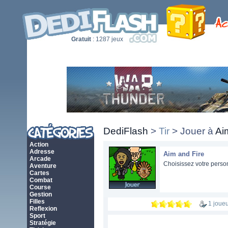
Gratuit
: 1287 jeux
DediFlash
>
Tir
> Jouer à
Ai
Action
Adresse
Aim and Fire
Arcade
Choisissez votre personn
Aventure
Cartes
Combat
Course
Gestion
Filles
1 jou
Reflexion
Sport
Stratégie