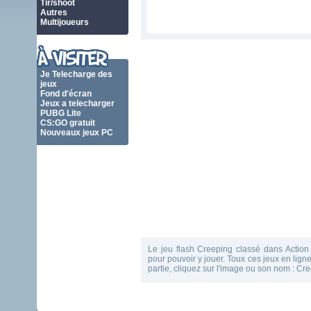
Tir/shoot
Autres
Multijoueurs
Je Telecharge des
jeux
Fond d'écran
Jeux a telecharger
PUBG Lite
CS:GO gratuit
Nouveaux jeux PC
Le jeu flash Creeping classé dans Action 
pour pouvoir y jouer. Toux ces jeux en ligne
partie, cliquez sur l'image ou son nom : Cr