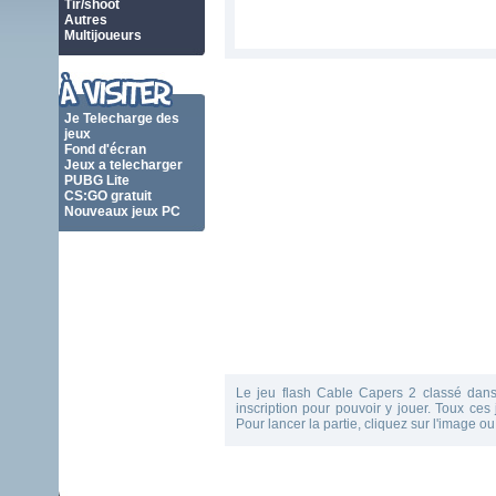
Tir/shoot
Autres
Multijoueurs
Je Telecharge des
jeux
Fond d'écran
Jeux a telecharger
PUBG Lite
CS:GO gratuit
Nouveaux jeux PC
Le jeu flash Cable Capers 2 classé dans 
inscription pour pouvoir y jouer. Toux ces 
Pour lancer la partie, cliquez sur l'image 