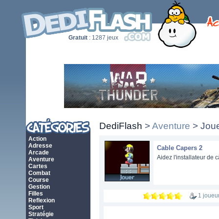
Gratuit
: 1287 jeux
DediFlash
>
Aventure
> Jou
Action
Adresse
Cable Capers 2
Arcade
Aidez l'installateur de 
Aventure
Cartes
Combat
Course
Gestion
Filles
1 joue
Reflexion
Sport
Stratégie