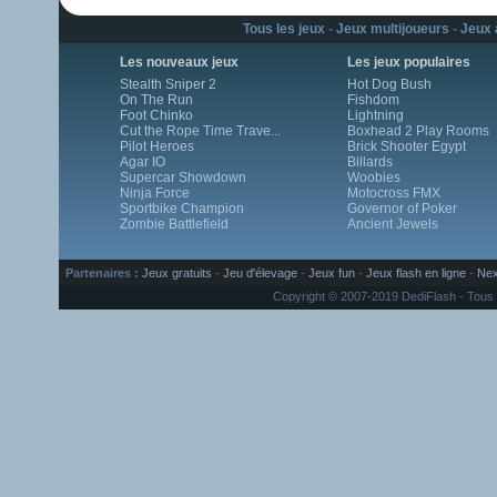
Tous les jeux
-
Jeux multijoueurs
-
Jeux 
Les nouveaux jeux
Les jeux populaires
Stealth Sniper 2
Hot Dog Bush
On The Run
Fishdom
Foot Chinko
Lightning
Cut the Rope Time Trave
Boxhead 2 Play Rooms
...
Pilot Heroes
Brick Shooter Egypt
Agar IO
Billards
Supercar Showdown
Woobies
Ninja Force
Motocross FMX
Sportbike Champion
Governor of Poker
Zombie Battlefield
Ancient Jewels
Partenaires :
Jeux gratuits
-
Jeu d'élevage
-
Jeux fun
-
Jeux flash en ligne
-
Nex
Copyright © 2007-2019 DediFlash - Tous 