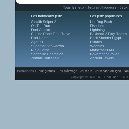
Tous les jeux
-
Jeux multijoueurs
-
Jeux 
Les nouveaux jeux
Les jeux populaires
Stealth Sniper 2
Hot Dog Bush
On The Run
Fishdom
Foot Chinko
Lightning
Cut the Rope Time Trave
Boxhead 2 Play Rooms
...
Pilot Heroes
Brick Shooter Egypt
Agar IO
Billards
Supercar Showdown
Woobies
Ninja Force
Motocross FMX
Sportbike Champion
Governor of Poker
Zombie Battlefield
Ancient Jewels
Partenaires :
Jeux gratuits
-
Jeu d'élevage
-
Jeux fun
-
Jeux flash en ligne
-
Nex
Copyright © 2007-2019 DediFlash - Tous 