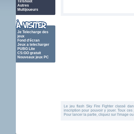
Tir/shoot
Autres
Multijoueurs
Je Telecharge des
jeux
Fond d'écran
Jeux a telecharger
PUBG Lite
CS:GO gratuit
Nouveaux jeux PC
Le jeu flash Sky Fire Fighter classé dan
inscription pour pouvoir y jouer. Toux ces 
Pour lancer la partie, cliquez sur l'image ou