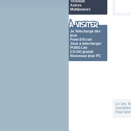
Tir/shoot
Autres
Multijoueurs
Je Telecharge des
jeux
Fond d'écran
Jeux a telecharger
PUBG Lite
CS:GO gratuit
Nouveaux jeux PC
Le jeu f
inscripti
Pour lanc