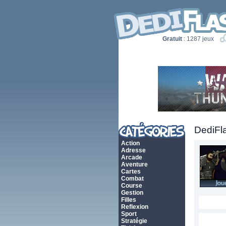
Gratuit
: 1287 jeux
DediFl
Action
Adresse
Arcade
Aventure
Cartes
Combat
Course
Gestion
Filles
Reflexion
Sport
Stratégie