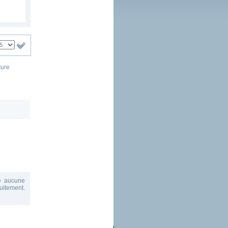
ture
te aucune
tuitement.