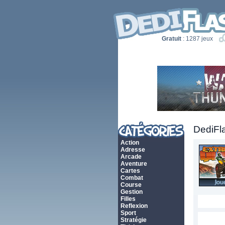
Gratuit
: 1287 jeux
DediFl
Action
Adresse
Arcade
Aventure
Cartes
Combat
Course
Gestion
Filles
Reflexion
Sport
Stratégie