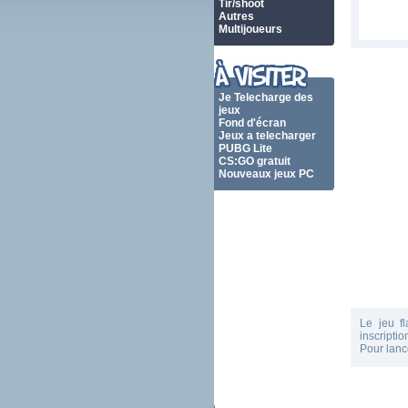
Tir/shoot
Autres
Multijoueurs
Je Telecharge des
jeux
Fond d'écran
Jeux a telecharger
PUBG Lite
CS:GO gratuit
Nouveaux jeux PC
Le jeu f
inscripti
Pour lanc