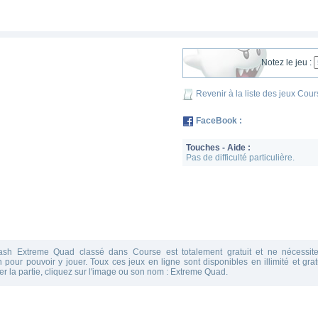
Notez le jeu :
Revenir à la liste des jeux Cou
FaceBook :
Touches - Aide :
Pas de difficulté particulière.
lash Extreme Quad classé dans Course est totalement gratuit et ne nécessi
on pour pouvoir y jouer. Toux ces jeux en ligne sont disponibles en illimité et gra
er la partie, cliquez sur l'image ou son nom : Extreme Quad.