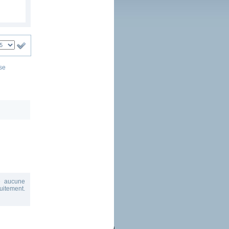
rse
te aucune
tuitement.