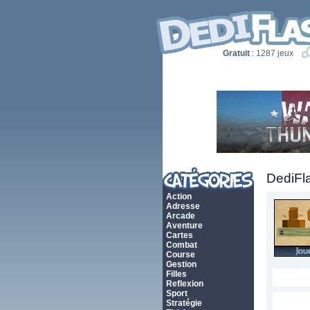
Gratuit
: 1287 jeux
DediFl
Action
Adresse
Arcade
Aventure
Cartes
Combat
Course
Gestion
Filles
Reflexion
Sport
Stratégie