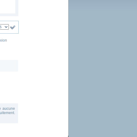
exion
te aucune
tuitement.