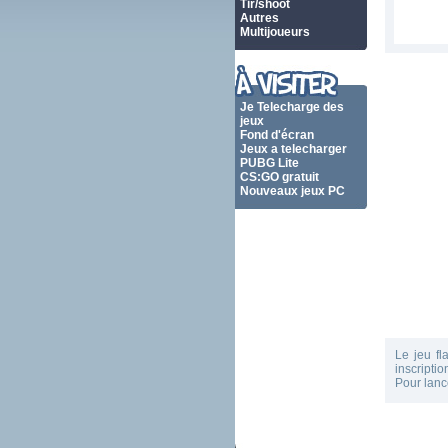
Tir/shoot
Autres
Multijoueurs
Je Telecharge des
jeux
Fond d'écran
Jeux a telecharger
PUBG Lite
CS:GO gratuit
Nouveaux jeux PC
Le jeu fl
inscripti
Pour lanc