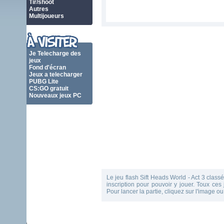
Tir/shoot
Autres
Multijoueurs
Je Telecharge des
jeux
Fond d'écran
Jeux a telecharger
PUBG Lite
CS:GO gratuit
Nouveaux jeux PC
Le jeu flash Sift Heads World - Act 3 class
inscription pour pouvoir y jouer. Toux ces 
Pour lancer la partie, cliquez sur l'image ou