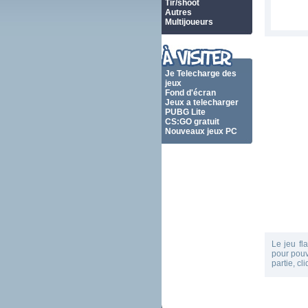
Tir/shoot
Autres
Multijoueurs
Je Telecharge des
jeux
Fond d'écran
Jeux a telecharger
PUBG Lite
CS:GO gratuit
Nouveaux jeux PC
Le jeu fl
pour pouvo
partie, c