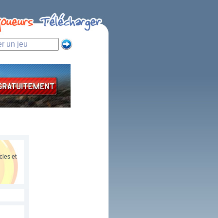
cles et