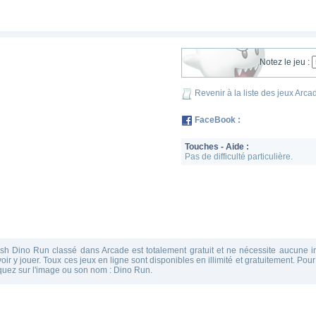
Notez le jeu :
Revenir à la liste des jeux Arca
FaceBook :
Touches - Aide :
Pas de difficulté particulière.
ash Dino Run classé dans Arcade est totalement gratuit et ne nécessite aucune in
ir y jouer. Toux ces jeux en ligne sont disponibles en illimité et gratuitement. Pour
liquez sur l'image ou son nom : Dino Run.