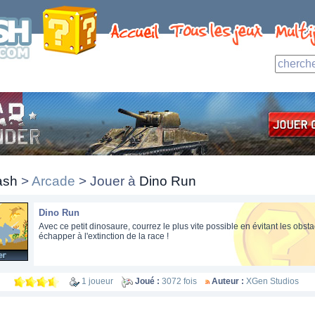
ash
>
Arcade
> Jouer à
Dino Run
Dino Run
Avec ce petit dinosaure, courrez le plus vite possible en évitant les obsta
échapper à l'extinction de la race !
1 joueur
Joué :
3072 fois
Auteur :
XGen Studios