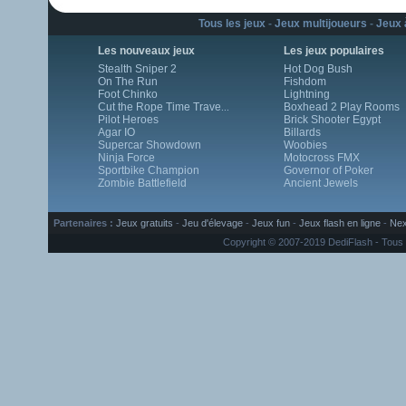
Tous les jeux
-
Jeux multijoueurs
-
Jeux 
Les nouveaux jeux
Les jeux populaires
Stealth Sniper 2
Hot Dog Bush
On The Run
Fishdom
Foot Chinko
Lightning
Cut the Rope Time Trave
Boxhead 2 Play Rooms
...
Pilot Heroes
Brick Shooter Egypt
Agar IO
Billards
Supercar Showdown
Woobies
Ninja Force
Motocross FMX
Sportbike Champion
Governor of Poker
Zombie Battlefield
Ancient Jewels
Partenaires :
Jeux gratuits
-
Jeu d'élevage
-
Jeux fun
-
Jeux flash en ligne
-
Nex
Copyright © 2007-2019 DediFlash - Tous 