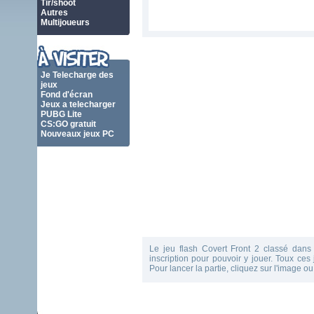
Tir/shoot
Autres
Multijoueurs
Je Telecharge des
jeux
Fond d'écran
Jeux a telecharger
PUBG Lite
CS:GO gratuit
Nouveaux jeux PC
Le jeu flash Covert Front 2 classé dans 
inscription pour pouvoir y jouer. Toux ces 
Pour lancer la partie, cliquez sur l'image o