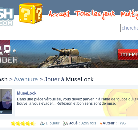
ash
>
Aventure
> Jouer à
MuseLock
MuseLock
Dans une pièce vérouillée, vous devez parvenir, à l'aide de tout ce qui s'
trouve, à vous évader... Réflexion et bon sens sont de mise.
1 joueur
Joué :
3299 fois
Auteur :
FWG