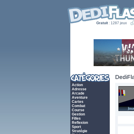
Gratuit
: 1287 jeux
DediFl
Action
Adresse
Arcade
Aventure
Cartes
Combat
Course
Gestion
Filles
Reflexion
Sport
Stratégie