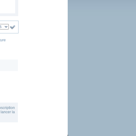
ture
scription
 lancer la