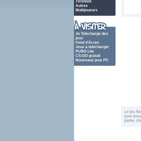
Tir/shoot
Autres
Multijoueurs
Je Telecharge des
jeux
Fond d'écran
Jeux a telecharger
PUBG Lite
CS:GO gratuit
Nouveaux jeux PC
Le jeu fl
pour pouvo
partie, c