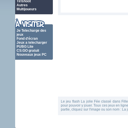
Tir/shoot
Autres
Multijoueurs
Je Telecharge des
jeux
Fond d'écran
Jeux a telecharger
PUBG Lite
CS:GO gratuit
Nouveaux jeux PC
Le jeu flash La jolie Fée classé dans Fille
pour pouvoir y jouer. Toux ces jeux en ligne
partie, cliquez sur l'image ou son nom : La j