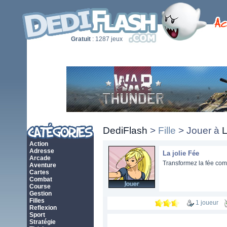
Gratuit
: 1287 jeux
DediFlash
>
Fille
> Jouer à
L
Action
Adresse
La jolie Fée
Arcade
Transformez la fée com
Aventure
Cartes
Combat
Course
Gestion
Filles
1 joueur
Reflexion
Sport
Stratégie